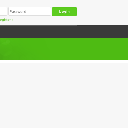
egister
»