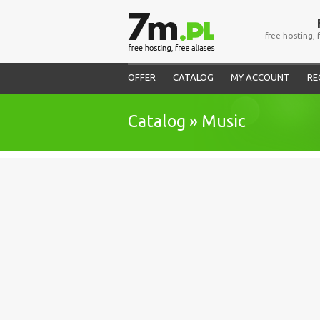
free hosting, 
OFFER
CATALOG
MY ACCOUNT
RE
Catalog » Music