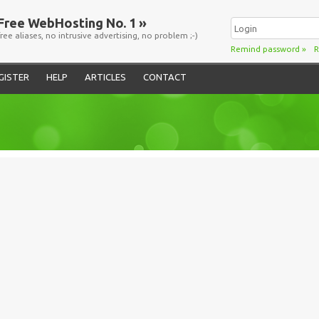
Free WebHosting No. 1 »
free aliases, no intrusive advertising, no problem ;-)
Remind password
»
R
GISTER
HELP
ARTICLES
CONTACT