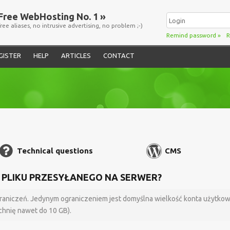
Free WebHosting No. 1 »
free aliases, no intrusive advertising, no problem ;-)
Remind password
»
R
GISTER
HELP
ARTICLES
CONTACT
Technical questions
CMS
U PLIKU PRZESYŁANEGO NA SERWER?
aniczeń. Jedynym ograniczeniem jest domyślna wielkość konta użytkown
hnię nawet do 10 GB).