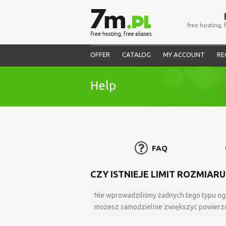
free hosting, 
OFFER
CATALOG
MY ACCOUNT
RE
Help
FAQ
CZY ISTNIEJE LIMIT ROZMIAR
Nie wprowadziliśmy żadnych tego typu ogr
możesz samodzielnie zwiększyć powierzc