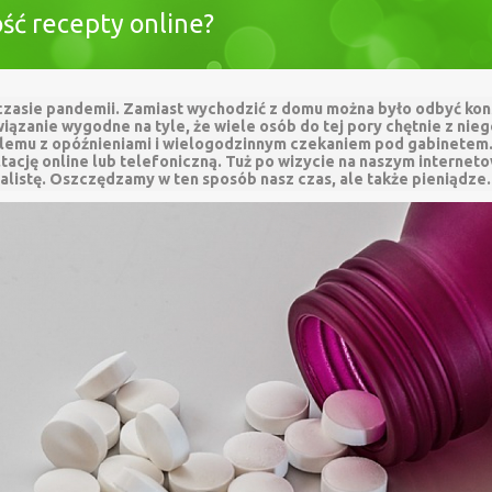
ość recepty online?
czasie pandemii. Zamiast wychodzić z domu można było odbyć kons
iązanie wygodne na tyle, że wiele osób do tej pory chętnie z nieg
roblemu z opóźnieniami i wielogodzinnym czekaniem pod gabinetem.
tację online lub telefoniczną. Tuż po wizycie na naszym internet
alistę. Oszczędzamy w ten sposób nasz czas, ale także pieniądze.