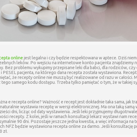
cepta online
jest legalna i czy będzie respektowana w aptece. Dziś niem
zebnych leków. Po wejściu na internetowe konto pacjenta znajdziemy n
ny. Bez problemu wykupimy przepisane leki dla babci, dla rodziców, czy 
i PESEL pacjenta, na którego dana recepta została wystawiona. Recept
iętać, że recepty online nie muszą być realizowane od razu w całości
tego samego kodu dostępu. Trzeba tylko pamiętać o tym, że w takiej syt
ważna e recepta online? Ważność e recept jest dokładnie taka sama, jak 
naturalnie wystawia receptę w wersji elektronicznej. Ma ona taką samą
eści dni, licząc od daty wystawienia. Jeśli leki przyjmujemy długotrwa
ci recepty. Z kolei, jeśli w ramach konsultacji lekarz wystawi nam rec
malnie 90 dni. Pozostaje jeszcze jedna kwestia, a więc informacja na te
ach NFZ będzie wystawiona recepta online za darmo. Jeśli konsultację 
0 zł.