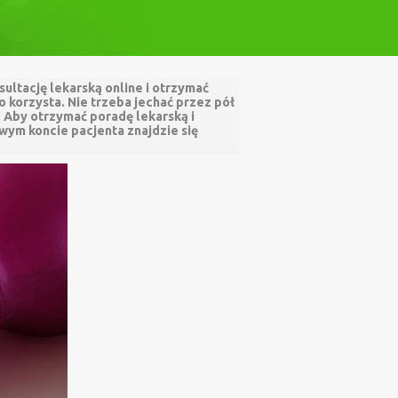
ultację lekarską online i otrzymać
o korzysta. Nie trzeba jechać przez pół
 Aby otrzymać poradę lekarską i
owym koncie pacjenta znajdzie się