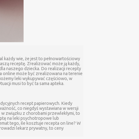
al każdy wie, że jest to pełnowartościowy
aszą receptę. Zrealizować może ją każdy,
dla naszego dziecka. Do realizacji recepty
a online może być zrealizowana na terenie
. Możemy leki wykupywać częściowo, w
uacji musi to być ta sama apteka.
tradycyjnych recept papierowych. Kiedy
 ważność, co niegdyś wystawiana w wersji
le w związku z chorobami przewlekłymi, to
eptę na leki psychotropowe lub
mat tego, ile kosztuje recepta on line? W
prowadzi lekarz prywatny, to ceny