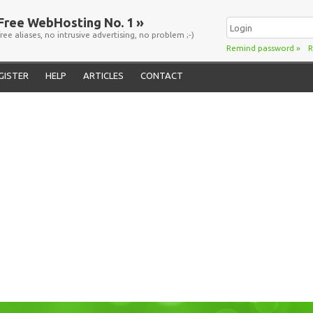
Free WebHosting No. 1 »
free aliases, no intrusive advertising, no problem ;-)
Remind password
»
R
GISTER
HELP
ARTICLES
CONTACT