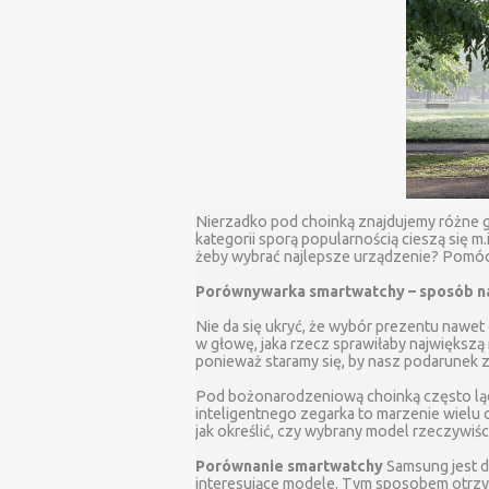
Nierzadko pod choinką znajdujemy różne g
kategorii sporą popularnością cieszą się m.
żeby wybrać najlepsze urządzenie? Pom
Porównywarka smartwatchy – sposób n
Nie da się ukryć, że wybór prezentu nawet
w głowę, jaka rzecz sprawiłaby największą
ponieważ staramy się, by nasz podarunek 
Pod bożonarodzeniową choinką często ląduj
inteligentnego zegarka to marzenie wielu 
jak określić, czy wybrany model rzeczywi
Porównanie smartwatchy
Samsung jest d
interesujące modele. Tym sposobem otrzym