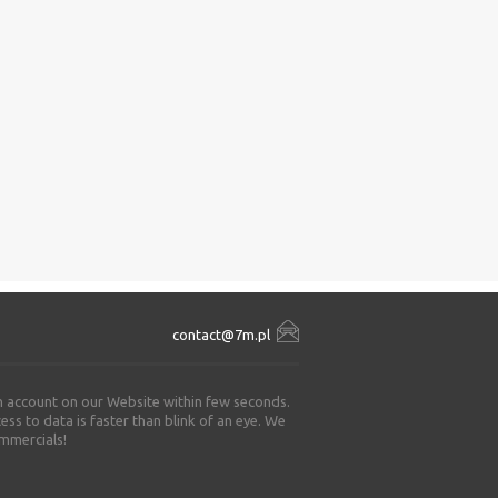
contact@7m.pl
an account on our Website within few seconds.
ss to data is faster than blink of an eye. We
ommercials!