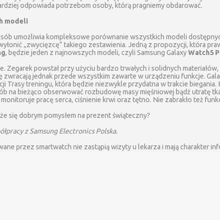
bardziej odpowiada potrzebom osoby, którą pragniemy obdarować.
h modeli
sób umożliwia kompleksowe porównanie wszystkich modeli dostępnyc
 wyłonić „zwycięzcę” takiego zestawienia. Jedną z propozycji, która 
ng
, będzie jeden z najnowszych modeli, czyli Samsung Galaxy
Watch5 P
e. Zegarek powstał przy użyciu bardzo trwałych i solidnych materiałów
 zwracają jednak przede wszystkim zawarte w urządzeniu funkcje. Gal
cji Trasy treningu, która będzie niezwykle przydatna w trakcie biegan
osób na bieżąco obserwować rozbudowę masy mięśniowej bądź utratę tk
monitoruje pracę serca, ciśnienie krwi oraz tętno. Nie zabrakło też funk
że się dobrym pomysłem na prezent świąteczny?
łpracy z Samsung Electronics Polska.
wane przez smartwatch nie zastąpią wizyty u lekarza i mają charakter in