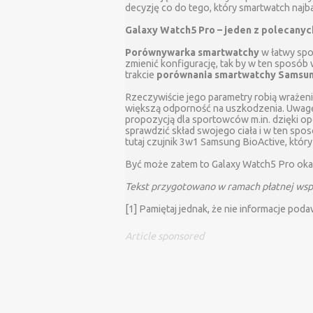
decyzję co do tego, który smartwatch naj
Galaxy Watch5 Pro – jeden z polecanyc
Porównywarka smartwatchy
w łatwy spo
zmienić konfigurację, tak by w ten sposób
trakcie
porównania smartwatchy Samsu
Rzeczywiście jego parametry robią wrażeni
większą odporność na uszkodzenia. Uwagę
propozycją dla sportowców m.in. dzięki op
sprawdzić skład swojego ciała i w ten sp
tutaj czujnik 3w1 Samsung BioActive, który 
Być może zatem to Galaxy Watch5 Pro oka
Tekst przygotowano w ramach płatnej wspó
[1] Pamiętaj jednak, że nie informacje poda
Article sponsored