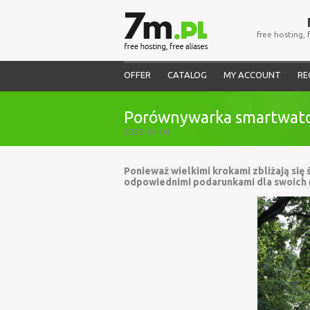
free hosting, 
OFFER
CATALOG
MY ACCOUNT
RE
Porównywarka smartwatch
2023-04-04
Ponieważ wielkimi krokami zbliżają się
odpowiednimi podarunkami dla swoich 