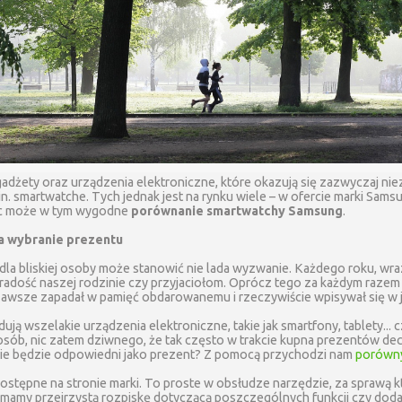
adżety oraz urządzenia elektroniczne, które okazują się zazwyczaj ni
in. smartwatche. Tych jednak jest na rynku wiele – w ofercie marki Sams
óc może w tym wygodne
porównanie smartwatchy Samsung
.
a wybranie prezentu
 dla bliskiej osoby może stanowić nie lada wyzwanie. Każdego roku, wra
 radość naszej rodzinie czy przyjaciołom. Oprócz tego za każdym raze
zawsze zapadał w pamięć obdarowanemu i rzeczywiście wpisywał się w 
ą wszelakie urządzenia elektroniczne, takie jak smartfony, tablety... 
osób, nic zatem dziwnego, że tak często w trakcie kupna prezentów dec
ście będzie odpowiedni jako prezent? Z pomocą przychodzi nam
porówny
ostępne na stronie marki. To proste w obsłudze narzędzie, za sprawą 
amy przejrzystą rozpiskę dotyczącą poszczególnych funkcji czy dodatk