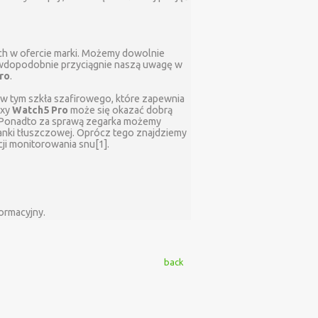
h w ofercie marki. Możemy dowolnie
prawdopodobnie przyciągnie naszą uwagę w
ro
.
, w tym szkła szafirowego, które zapewnia
axy
Watch5 Pro
może się okazać dobrą
ia. Ponadto za sprawą zegarka możemy
anki tłuszczowej. Oprócz tego znajdziemy
cji monitorowania snu[1].
formacyjny.
back