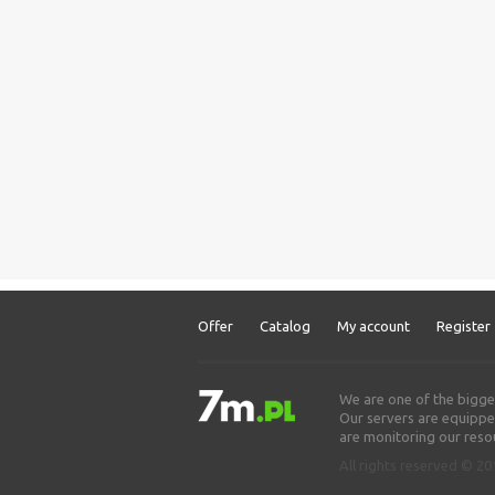
Offer
Catalog
My account
Register
We are one of the bigge
Our servers are equipped
are monitoring our resou
All rights reserved © 2