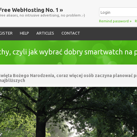
Free WebHosting No. 1 »
free aliases, no intrusive advertising, no problem ;-)
Remind password
»
R
GISTER
HELP
ARTICLES
CONTACT
y, czyli jak wybrać dobry smartwatch na 
 święta Bożego Narodzenia, coraz więcej osób zaczyna planować pr
najbliższych