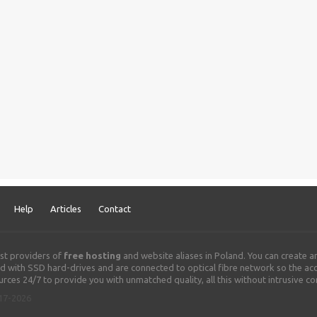
Help
Articles
Contact
st providers of
free hosting
and website aliases in Poland. You can create 
 with SSD hard-drives and are connected to optical fibre network so the acce
rces 24/7 to provide you with unmatched quality, all this without intrusive c
017-2026