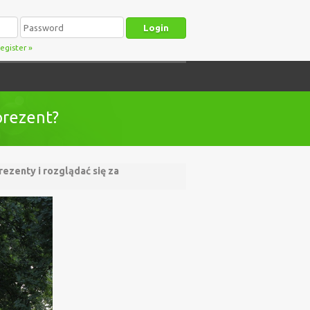
egister
»
prezent?
ezenty i rozglądać się za