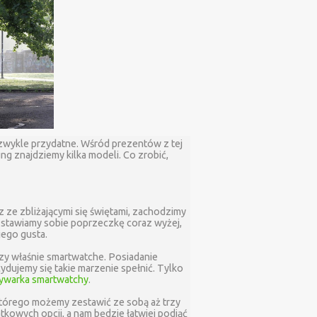
ezwykle przydatne. Wśród prezentów z tej
ung znajdziemy kilka modeli. Co zrobić,
z ze zbliżającymi się świętami, zachodzimy
m stawiamy sobie poprzeczkę coraz wyżej,
jego gusta.
czy właśnie smartwatche. Posiadanie
ydujemy się takie marzenie spełnić. Tylko
warka smartwatchy
.
którego możemy zestawić ze sobą aż trzy
owych opcji, a nam będzie łatwiej podjąć